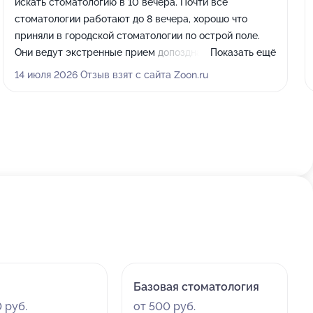
искать стоматологию в 10 вечера. Почти все
стоматологии работают до 8 вечера, хорошо что
приняли в городской стоматологии по острой поле.
Они ведут экстренные прием допоздна. Лечение
Показать ещё
прошло легко и быстро. Огромное спасибо доктору и
14 июля 2026 Отзыв взят с сайта Zoon.ru
его ассистенту.
Комментарий:
Супер чисто, персонал весь
вежищивыц и доброжелательный.
Базовая стоматология
 руб.
от 500 руб.