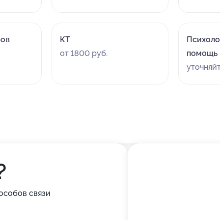
бов
КТ
Психоло
от 1800 руб.
помощь
уточняй
?
особов связи