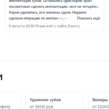
имплантации зубов. Оставались одни корни, врач
посоветовал сделать имплантацию «все на четырёх».
Корни удалились, все анализы сдали. Недавно
сделали операцию по имплантации. Операция прошла
Показать ещё
успешно. Сейчас бабушка носит временный протез,
5 августа 2026 Отзыв взят с сайта Zoon.ru
скоро придём менять на постоянный. Спасибо
докторам городской стоматологии за внимательное
отношения
и
Удаление зубов
Виниры
лефону
от 3000 руб.
от 12000